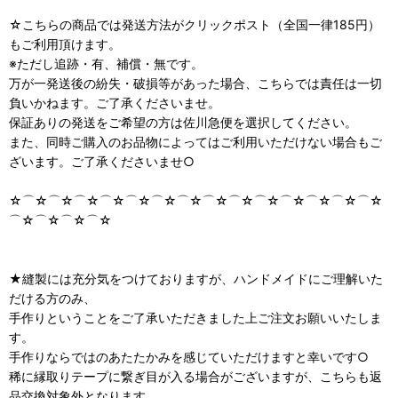
☆こちらの商品では発送方法がクリックポスト（全国一律185円）
もご利用頂けます。
※ただし追跡・有、補償・無です。
万が一発送後の紛失・破損等があった場合、こちらでは責任は一切
負いかねます。ご了承くださいませ。
保証ありの発送をご希望の方は佐川急便を選択してください。
また、同時ご購入のお品物によってはご利用いただけない場合もご
ざいます。ご了承くださいませ○
☆⌒☆⌒☆⌒☆⌒☆⌒☆⌒☆⌒☆⌒☆⌒☆⌒☆⌒☆⌒☆⌒☆⌒☆
⌒☆⌒☆⌒☆⌒☆
★縫製には充分気をつけておりますが、ハンドメイドにご理解いた
だける方のみ、
手作りということをご了承いただきました上ご注文お願いいたしま
す。
手作りならではのあたたかみを感じていただけますと幸いです○
稀に縁取りテープに繋ぎ目が入る場合がございますが、こちらも返
品交換対象外となります。