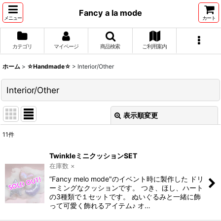
Fancy a la mode
メニュー
カート
カテゴリ
マイページ
商品検索
ご利用案内
ホーム
>
☆Handmade☆
>
Interior/Other
Interior/Other
表示順変更
閉じる
11
件
表示数
:
TwinkleミニクッションSET
在庫数 ×
並び順
:
”Fancy melo mode"のイベント時に製作した ドリ
ーミングなクッションです。 つき、ほし、ハート
の3種類で１セットです。 ぬいぐるみと一緒に飾
絞り込む
って可愛く飾れるアイテム♪ オ…