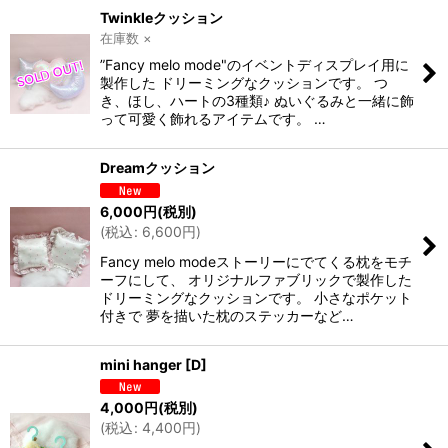
Twinkleクッション
在庫数 ×
”Fancy melo mode"のイベントディスプレイ用に
製作した ドリーミングなクッションです。 つ
き、ほし、ハートの3種類♪ ぬいぐるみと一緒に飾
って可愛く飾れるアイテムです。 …
Dreamクッション
6,000
円
(税別)
(
税込
:
6,600
円
)
Fancy melo modeストーリーにでてくる枕をモチ
ーフにして、 オリジナルファブリックで製作した
ドリーミングなクッションです。 小さなポケット
付きで 夢を描いた枕のステッカーなど…
mini hanger
[
D
]
4,000
円
(税別)
(
税込
:
4,400
円
)