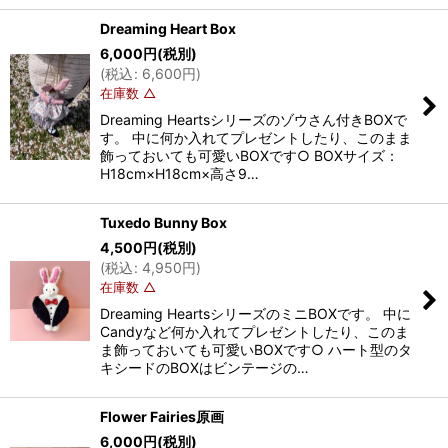
Dreaming Heart Box
6,000
円
(税別)
(
税込
:
6,600
円
)
在庫数 △
Dreaming Heartsシリーズのゾウさん付きBOXで
す。 中に何か入れてプレゼントしたり、このまま
飾っておいても可愛いBOXです○ BOXサイズ：
H18cm×H18cm×高さ9…
Tuxedo Bunny Box
4,500
円
(税別)
(
税込
:
4,950
円
)
在庫数 △
Dreaming HeartsシリーズのミニBOXです。 中に
Candyなど何か入れてプレゼントしたり、このま
ま飾っておいても可愛いBOXです○ ハート型のタ
キシードのBOXはビンテージの…
Flower Fairies原画
6,000
円
(税別)