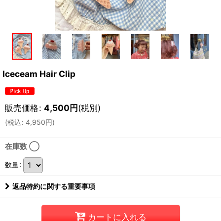
Iceceam Hair Clip
販売価格
:
4,500
円
(税別)
(
税込
:
4,950
円
)
在庫数 ◯
数量
:
返品特約に関する重要事項
カートに入れる