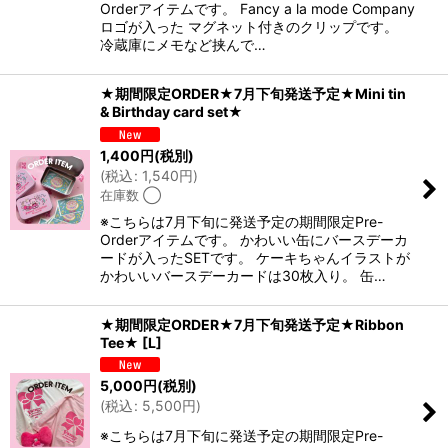
Orderアイテムです。 Fancy a la mode Company
ロゴが入った マグネット付きのクリップです。
冷蔵庫にメモなど挟んで…
★期間限定ORDER★7月下旬発送予定★Mini tin
& Birthday card set★
1,400
円
(税別)
(
税込
:
1,540
円
)
在庫数 ◯
※こちらは7月下旬に発送予定の期間限定Pre-
Orderアイテムです。 かわいい缶にバースデーカ
ードが入ったSETです。 ケーキちゃんイラストが
かわいいバースデーカードは30枚入り。 缶…
★期間限定ORDER★7月下旬発送予定★Ribbon
Tee★
[
L
]
5,000
円
(税別)
(
税込
:
5,500
円
)
※こちらは7月下旬に発送予定の期間限定Pre-