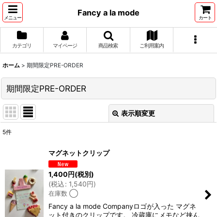
Fancy a la mode
メニュー
カート
カテゴリ
マイページ
商品検索
ご利用案内
ホーム
>
期間限定PRE-ORDER
期間限定PRE-ORDER
表示順変更
閉じる
5
件
表示数
:
マグネットクリップ
並び順
:
1,400
円
(税別)
(
税込
:
1,540
円
)
在庫数 ◯
絞り込む
Fancy a la mode Companyロゴが入った マグネ
ット付きのクリップです。 冷蔵庫にメモなど挟ん