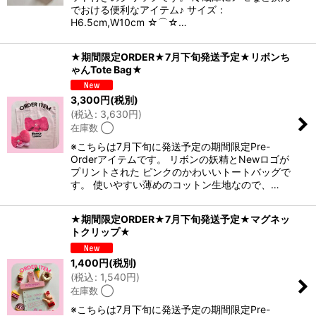
でおける便利なアイテム♪ サイズ：
H6.5cm,W10cm ☆⌒☆…
★期間限定ORDER★7月下旬発送予定★リボンち
ゃんTote Bag★
3,300
円
(税別)
(
税込
:
3,630
円
)
在庫数 ◯
※こちらは7月下旬に発送予定の期間限定Pre-
Orderアイテムです。 リボンの妖精とNewロゴが
プリントされた ピンクのかわいいトートバッグで
す。 使いやすい薄めのコットン生地なので、…
★期間限定ORDER★7月下旬発送予定★マグネッ
トクリップ★
1,400
円
(税別)
(
税込
:
1,540
円
)
在庫数 ◯
※こちらは7月下旬に発送予定の期間限定Pre-