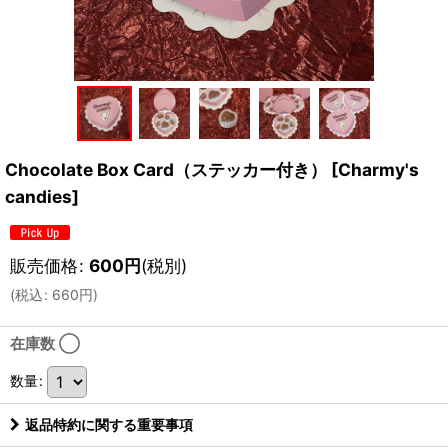
Chocolate Box Card（ステッカー付き）
[
Charmy's
candies
]
販売価格
:
600
円
(税別)
(
税込
:
660
円
)
在庫数 ◯
数量
:
返品特約に関する重要事項