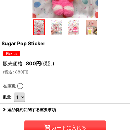
Sugar Pop Sticker
販売価格
:
800
円
(税別)
(
税込
:
880
円
)
在庫数 ◯
数量
:
返品特約に関する重要事項
カートに入れる