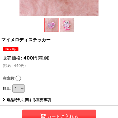
マイメロディステッカー
販売価格
:
400
円
(税別)
(
税込
:
440
円
)
在庫数 ◯
数量
:
返品特約に関する重要事項
カートに入れる