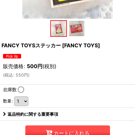
FANCY TOYSステッカー
[
FANCY TOYS
]
販売価格
:
500
円
(税別)
(
税込
:
550
円
)
在庫数 ◯
数量
:
返品特約に関する重要事項
カートに入れる