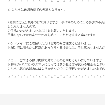
☆⌒☆⌒☆⌒☆⌒☆⌒☆⌒☆⌒☆⌒☆⌒☆⌒☆⌒☆⌒☆⌒☆⌒☆⌒☆
☆ こちらは佐川急便での発送となります。
⭐︎縫製には充分気をつけておりますが、手作りのために出る多少の不具
とはなりませんので,
ご了承いただきました上ご注文お願いいたします。
手作りならではのあたたかみを感じていただけますと幸いです○
ハンドメイドにご理解いただける方のみご注文くださいませ。
お届け時に明らかな問題があったりする場合には、申し訳ありません
☆カラーはできる限り肉眼で見ているのと同じくらいにしていますが
お持ちのパソコンやスマホによっては多少見え方が変わる場合もござ
こちらも返品の対象にはなりませんので、ご理解いただきました上での
☆⌒☆⌒☆⌒☆⌒☆⌒☆⌒☆⌒☆⌒☆⌒☆⌒☆⌒☆⌒☆⌒☆⌒☆⌒☆