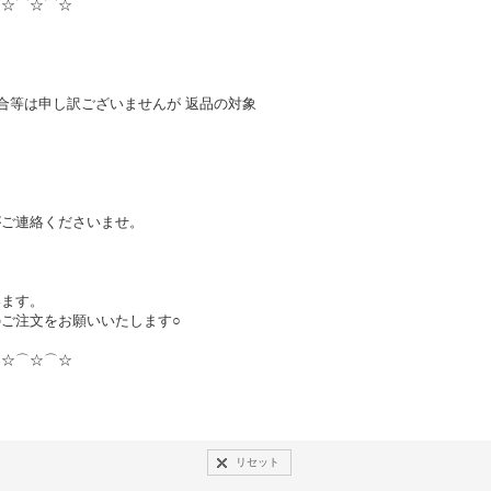
⌒☆⌒☆⌒☆
合等は申し訳ございませんが 返品の対象
がご連絡くださいませ。
、
います。
ご注文をお願いいたします○
⌒☆⌒☆⌒☆
リセット