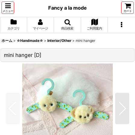
Fancy a la mode
メニュー
カート
カテゴリ
マイページ
商品検索
ご利用案内
ホーム
>
☆Handmade☆
>
Interior/Other
>
mini hanger
mini hanger
[
D
]