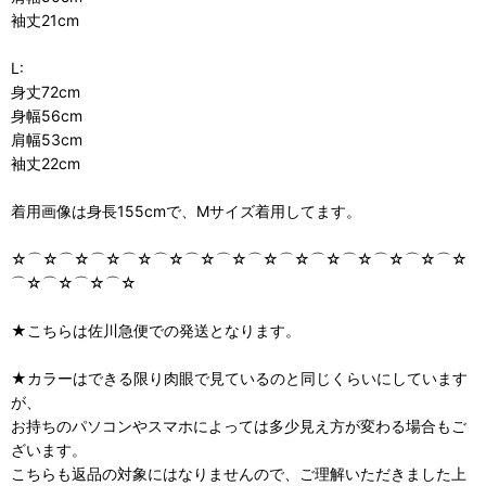
袖丈21cm
L:
身丈72cm
身幅56cm
肩幅53cm
袖丈22cm
着用画像は身長155cmで、Mサイズ着用してます。
☆⌒☆⌒☆⌒☆⌒☆⌒☆⌒☆⌒☆⌒☆⌒☆⌒☆⌒☆⌒☆⌒☆⌒☆
⌒☆⌒☆⌒☆⌒☆
★こちらは佐川急便での発送となります。
★カラーはできる限り肉眼で見ているのと同じくらいにしています
が、
お持ちのパソコンやスマホによっては多少見え方が変わる場合もご
ざいます。
こちらも返品の対象にはなりませんので、ご理解いただきました上